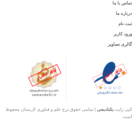
س با ما
اره ما
 نام
د کاربر
ری تصاویر
ی رایت
یکتادیجی
| تمامی حقوق برج علم و فناوری لارستان محفوظ
ت